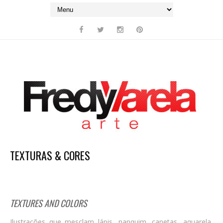
TEXTURAS & CORES
TEXTURES AND COLORS
Ilustrações que mesclam lápis, nanquim, canetas, aquarela,